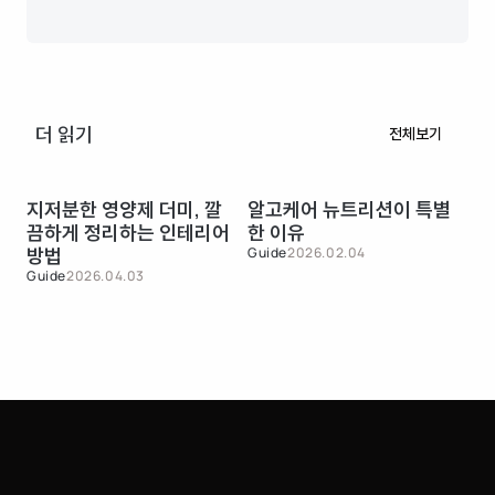
더 읽기
전체보기
지저분한 영양제 더미, 깔
알고케어 뉴트리션이 특별
영
끔하게 정리하는 인테리어
한 이유
는
방법
Guide
2026.02.04
Gui
Guide
2026.04.03